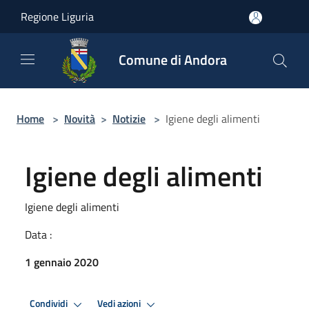
Salta al contenuto principale
Regione Liguria
Comune di Andora
Home
>
Novità
>
Notizie
>
Igiene degli alimenti
Igiene degli alimenti
Igiene degli alimenti
Data :
1 gennaio 2020
Condividi
Vedi azioni