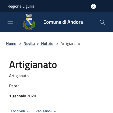
Salta al contenuto principale
Regione Liguria
Comune di Andora
Home
>
Novità
>
Notizie
>
Artigianato
Artigianato
Artigianato
Data :
1 gennaio 2020
Condividi
Vedi azioni