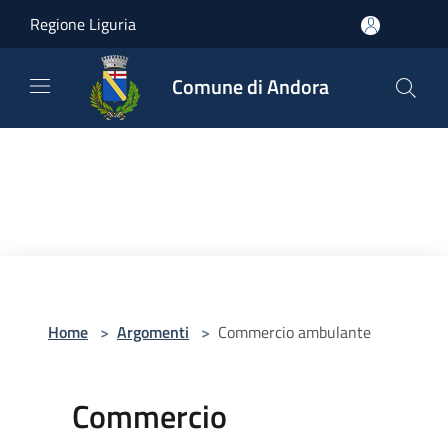
Salta al contenuto principale
Regione Liguria
Comune di Andora
Home
>
Argomenti
>
Commercio ambulante
Commercio