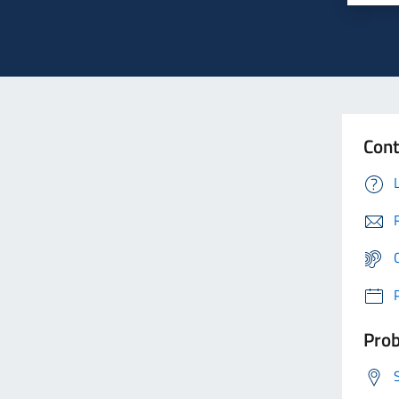
Cont
Prob