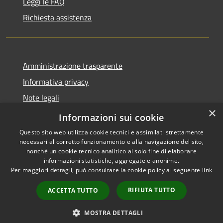
Leggi le FAQ
Richiesta assistenza
Amministrazione trasparente
Informativa privacy
Note legali
×
Dichiarazione di accessibilità
Informazioni sui cookie
Questo sito web utilizza cookie tecnici e assimilati strettamente
necessari al corretto funzionamento e alla navigazione del sito,
nonché un cookie tecnico analitico al solo fine di elaborare
informazioni statistiche, aggregate e anonime.
RSS
Copyright © 2026 • Comune di
Per maggiori dettagli, può consultare la cookie policy al seguente
link
Accessibilità
Andora • Powered by
Privacy
Municipium
Accesso
•
RIFIUTA TUTTO
ACCETTA TUTTO
Cookie
redazione
Mappa del sito
MOSTRA DETTAGLI