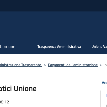
il Comune
Trasparenza Amministrativa
Unione Va
nistrazione Trasparente
>
Pagamenti dell'aministrazione
>
I
Ved
tici Unione
08:12