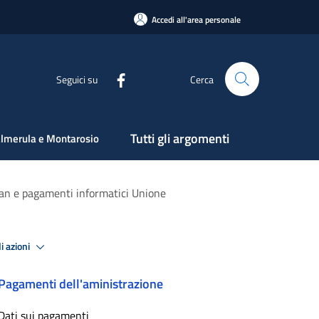
Accedi all'area personale
Seguici su
Cerca
Tutti gli argomenti
lmerula e Montarosio
ban e pagamenti informatici Unione
i azioni
Pagamenti dell'aministrazione
Dati sui pagamenti