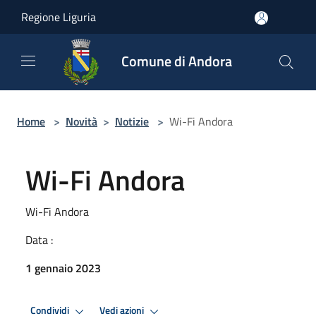
Salta al contenuto principale
Regione Liguria
Comune di Andora
Home
>
Novità
>
Notizie
>
Wi-Fi Andora
Wi-Fi Andora
Wi-Fi Andora
Data :
1 gennaio 2023
Condividi
Vedi azioni