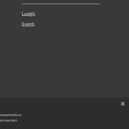
Luoghi
Eventi
×
nzionamento e
nformazioni