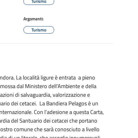
Turismo
Argomenti:
Turismo
dora. La località ligure è entrata a pieno
romossa dal Ministero dell’Ambiente e della
azioni di salvaguardia, valorizzazione e
ario dei cetacei. La Bandiera Pelagos è un
internazionale. Con l’adesione a questa Carta,
ardia del Santuario dei cetacei che portano
 nostro comune che sarà conosciuto a livello
dia di un litorale che accoglie innumerevoli