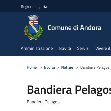
Salta al contenuto principale
Regione Liguria
Comune di Andora
Amministrazione
Novità
Servizi
Vivere 
Home
>
Novità
>
Notizie
>
Bandiera Pelagos
Bandiera Pelago
Bandiera Pelagos