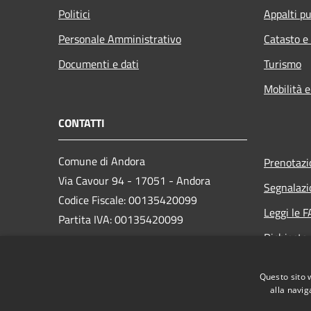
Politici
Appalti pu
Personale Amministrativo
Catasto e
Documenti e dati
Turismo
Mobilità e
CONTATTI
Comune di Andora
Prenotaz
Via Cavour 94 - 17051 - Andora
Segnalazi
Codice Fiscale: 00135420099
Leggi le 
Partita IVA: 00135420099
Richiesta
PEC:
protocollo@cert.comunediandora.it
Questo sito 
Centralino Unico: 0182.68111
alla navig