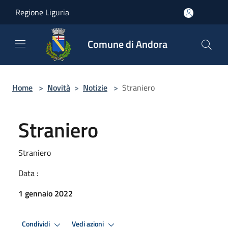
Salta al contenuto principale
Regione Liguria
Comune di Andora
Home
>
Novità
>
Notizie
>
Straniero
Straniero
Straniero
Data :
1 gennaio 2022
Condividi
Vedi azioni