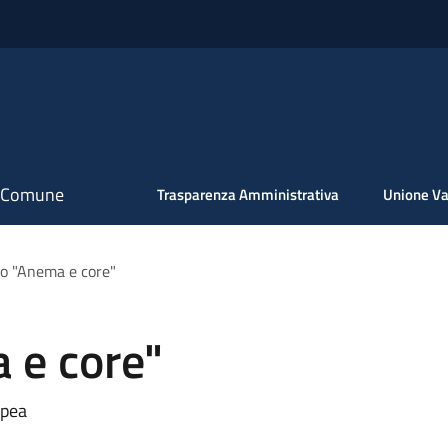
il Comune
Trasparenza Amministrativa
Unione Va
o "Anema e core"
 e core"
opea