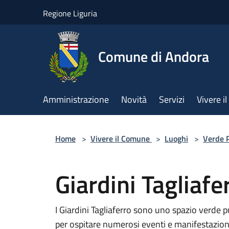
Salta al contenuto principale
Regione Liguria
Comune di Andora
Amministrazione
Novità
Servizi
Vivere 
Home
>
Vivere il Comune
>
Luoghi
>
Verde 
Giardini Tagliafe
I Giardini Tagliaferro sono uno spazio verde p
per ospitare numerosi eventi e manifestazioni