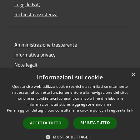
Leggi le FAQ
Richiesta assistenza
Amministrazione trasparente
Informativa privacy
Note legali
×
Dichiarazione di accessibilità
Informazioni sui cookie
Questo sito web utilizza cookie tecnici e assimilati strettamente
necessari al corretto funzionamento e alla navigazione del sito,
nonché un cookie tecnico analitico al solo fine di elaborare
informazioni statistiche, aggregate e anonime.
RSS
Copyright © 2026 • Comune di
Per maggiori dettagli, può consultare la cookie policy al seguente
link
Accessibilità
Andora • Powered by
Privacy
Municipium
Accesso
•
RIFIUTA TUTTO
ACCETTA TUTTO
Cookie
redazione
Mappa del sito
MOSTRA DETTAGLI