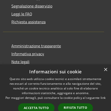
Segnalazione disservizio
Leggi le FAQ
Richiesta assistenza
Amministrazione trasparente
Informativa privacy
Note legali
×
Dichiarazione di accessibilità
Informazioni sui cookie
Questo sito web utilizza cookie tecnici e assimilati strettamente
necessari al corretto funzionamento e alla navigazione del sito,
nonché un cookie tecnico analitico al solo fine di elaborare
informazioni statistiche, aggregate e anonime.
RSS
Copyright © 2026 • Comune di
Per maggiori dettagli, può consultare la cookie policy al seguente
link
Accessibilità
Andora • Powered by
Privacy
Municipium
Accesso
•
RIFIUTA TUTTO
ACCETTA TUTTO