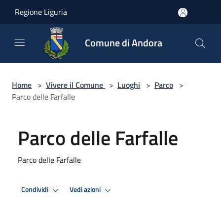
Salta al contenuto principale
Regione Liguria
Comune di Andora
Home
>
Vivere il Comune
>
Luoghi
>
Parco
>
Parco delle Farfalle
Parco delle Farfalle
Parco delle Farfalle
Condividi
Vedi azioni