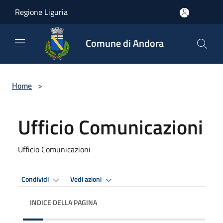
Salta al contenuto principale
Regione Liguria
Comune di Andora
Home
>
Ufficio Comunicazioni
Ufficio Comunicazioni
Condividi
Vedi azioni
INDICE DELLA PAGINA