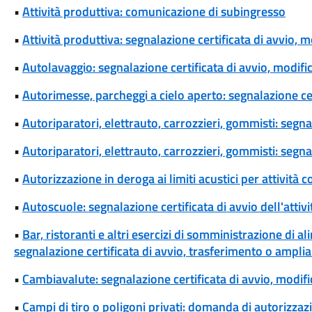
•
Attività produttiva: comunicazione di subingresso
•
Attività produttiva: segnalazione certificata di avvio, m
•
Autolavaggio: segnalazione certificata di avvio, modific
•
Autorimesse, parcheggi a cielo aperto: segnalazione certi
•
Autoriparatori, elettrauto, carrozzieri, gommisti: segnala
•
Autoriparatori, elettrauto, carrozzieri, gommisti: segnal
•
Autorizzazione in deroga ai limiti acustici per attivi
•
Autoscuole: segnalazione certificata di avvio dell'attivi
•
Bar, ristoranti e altri esercizi di somministrazione di a
segnalazione certificata di avvio, trasferimento o amplia
•
Cambiavalute: segnalazione certificata di avvio, modifi
•
Campi di tiro o poligoni privati: domanda di autorizzazi