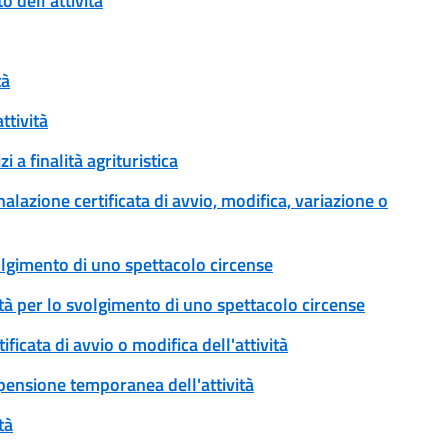
 dell'attività
tà
ttività
i a finalità agrituristica
lazione certificata di avvio, modifica, variazione o
olgimento di uno spettacolo circense
ività per lo svolgimento di uno spettacolo circense
ificata di avvio o modifica dell'attività
pensione temporanea dell'attività
tà