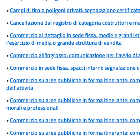
•
Campi di tiro o poligoni privati: segnalazione certificata
•
Cancellazione dal registro di categoria costruttori e m
•
Commercio al dettaglio in sede fissa, medie e grandi s
l'esercizio di media o grande struttura di vendita
•
Commercio all'ingrosso: comunicazione per l'avvio di a
•
Commercio in sede fissa, spacci interni: segnalazione cer
•
Commercio su aree pubbliche in forma itinerante: co
dell'attività
•
Commercio su aree pubbliche in forma itinerante: comuni
morali e professionali
•
Commercio su aree pubbliche in forma itinerante: comu
•
Commercio su aree pubbliche in forma itinerante: com