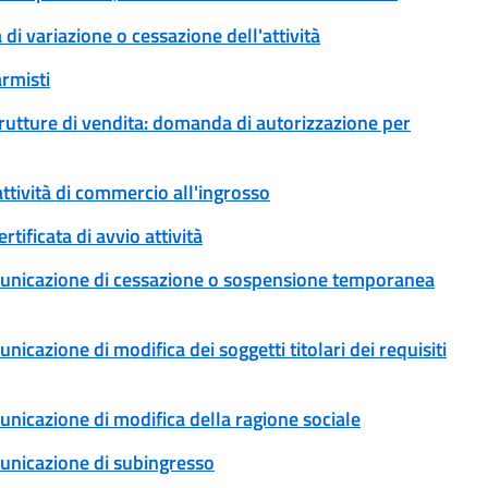
 di variazione o cessazione dell'attività
armisti
trutture di vendita: domanda di autorizzazione per
ttività di commercio all'ingrosso
tificata di avvio attività
municazione di cessazione o sospensione temporanea
cazione di modifica dei soggetti titolari dei requisiti
nicazione di modifica della ragione sociale
unicazione di subingresso