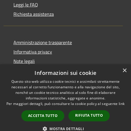
Leggi le FAQ
Richiesta assistenza
Amministrazione trasparente
Informativa privacy
Note legali
×
Dichiarazione di accessibilità
Informazioni sui cookie
Questo sito web utilizza cookie tecnici e assimilati strettamente
necessari al corretto funzionamento e alla navigazione del sito,
nonché un cookie tecnico analitico al solo fine di elaborare
informazioni statistiche, aggregate e anonime.
RSS
Copyright © 2026 • Comune di
Per maggiori dettagli, può consultare la cookie policy al seguente
link
Accessibilità
Andora • Powered by
Privacy
Municipium
Accesso
•
RIFIUTA TUTTO
ACCETTA TUTTO
Cookie
redazione
Mappa del sito
MOSTRA DETTAGLI