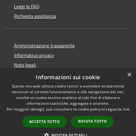
Leggi le FAQ
Richiesta assistenza
Amministrazione trasparente
Informativa privacy
Note legali
×
Dichiarazione di accessibilità
Informazioni sui cookie
Questo sito web utilizza cookie tecnici e assimilati strettamente
necessari al corretto funzionamento e alla navigazione del sito,
nonché un cookie tecnico analitico al solo fine di elaborare
informazioni statistiche, aggregate e anonime.
RSS
Copyright © 2026 • Comune di
Per maggiori dettagli, può consultare la cookie policy al seguente
link
Accessibilità
Andora • Powered by
Privacy
Municipium
Accesso
•
RIFIUTA TUTTO
ACCETTA TUTTO
Cookie
redazione
Mappa del sito
MOSTRA DETTAGLI