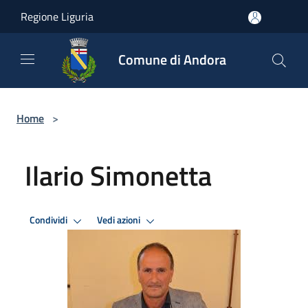
Salta al contenuto principale
Regione Liguria
Comune di Andora
Home
>
Ilario Simonetta
Condividi
Vedi azioni