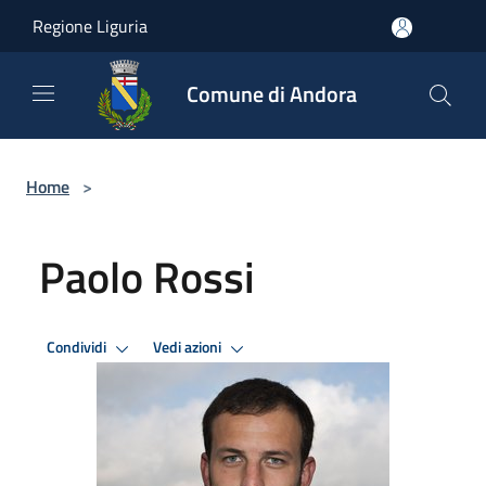
Salta al contenuto principale
Regione Liguria
Comune di Andora
Home
>
Paolo Rossi
Condividi
Vedi azioni