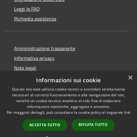
Leggi le FAQ
Richiesta assistenza
Amministrazione trasparente
Informativa privacy
Note legali
×
Dichiarazione di accessibilità
Informazioni sui cookie
Questo sito web utilizza cookie tecnici e assimilati strettamente
necessari al corretto funzionamento e alla navigazione del sito,
nonché un cookie tecnico analitico al solo fine di elaborare
informazioni statistiche, aggregate e anonime.
RSS
Copyright © 2026 • Comune di
Per maggiori dettagli, può consultare la cookie policy al seguente
link
Accessibilità
Andora • Powered by
Privacy
Municipium
Accesso
•
RIFIUTA TUTTO
ACCETTA TUTTO
Cookie
redazione