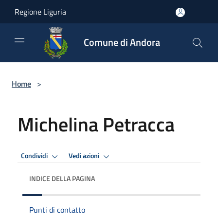
Salta al contenuto principale
Regione Liguria
Comune di Andora
Home
>
Michelina Petracca
Condividi
Vedi azioni
INDICE DELLA PAGINA
Punti di contatto