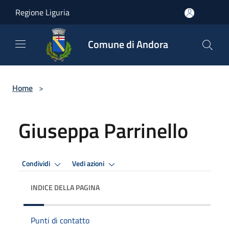
Salta al contenuto principale
Regione Liguria
Comune di Andora
Home
>
Giuseppa Parrinello
Condividi
Vedi azioni
INDICE DELLA PAGINA
Punti di contatto