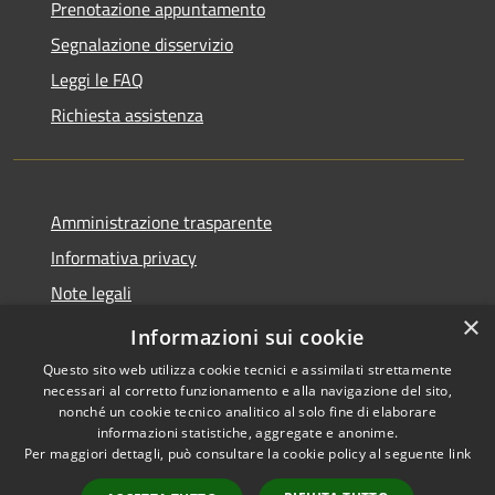
Prenotazione appuntamento
Segnalazione disservizio
Leggi le FAQ
Richiesta assistenza
Amministrazione trasparente
Informativa privacy
Note legali
×
Dichiarazione di accessibilità
Informazioni sui cookie
Questo sito web utilizza cookie tecnici e assimilati strettamente
necessari al corretto funzionamento e alla navigazione del sito,
nonché un cookie tecnico analitico al solo fine di elaborare
informazioni statistiche, aggregate e anonime.
RSS
Copyright © 2026 • Comune di
Per maggiori dettagli, può consultare la cookie policy al seguente
link
Accessibilità
Andora • Powered by
Privacy
Municipium
Accesso
•