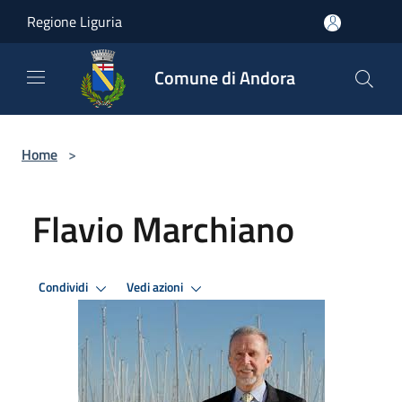
Salta al contenuto principale
Regione Liguria
Comune di Andora
Home
>
Flavio Marchiano
Condividi
Vedi azioni