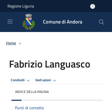
Salta al contenuto principale
Regione Liguria
Comune di Andora
Home
>
Fabrizio Languasco
Condividi
Vedi azioni
INDICE DELLA PAGINA
Punti di contatto