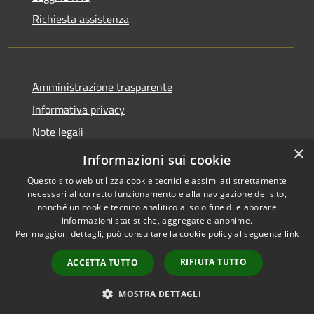
Richiesta assistenza
Amministrazione trasparente
Informativa privacy
Note legali
×
Dichiarazione di accessibilità
Informazioni sui cookie
Questo sito web utilizza cookie tecnici e assimilati strettamente
necessari al corretto funzionamento e alla navigazione del sito,
nonché un cookie tecnico analitico al solo fine di elaborare
informazioni statistiche, aggregate e anonime.
RSS
Copyright © 2026 • Comune di
Per maggiori dettagli, può consultare la cookie policy al seguente
link
Accessibilità
Andora • Powered by
Privacy
Municipium
Accesso
•
RIFIUTA TUTTO
ACCETTA TUTTO
Cookie
redazione
Mappa del sito
MOSTRA DETTAGLI