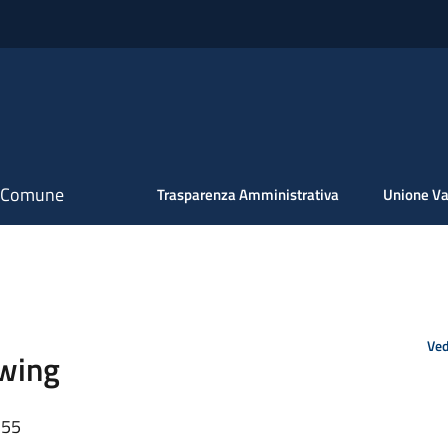
il Comune
Trasparenza Amministrativa
Unione Va
Ved
owing
:55