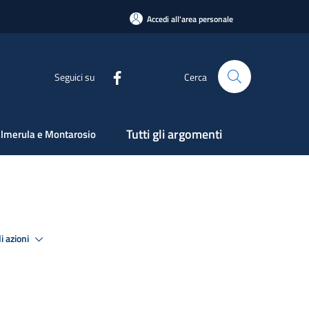
Accedi all'area personale
Seguici su
Cerca
Tutti gli argomenti
lmerula e Montarosio
i azioni