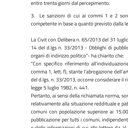
entro trenta giorni dal percepimento.
3. Le sanzioni di cui ai commi 1 e 2 sono 
competente in base a quanto previsto dalla 
La Civit con Delibera n. 65/2013 del 31 luglio
14 del d.lgs n. 33/2013 - Obblighi di pubbl
organi di indirizzo politico”- ha chiarito che:
"Con specifico riferimento all’individuazion
comma 1, lett. f), stante l’abrogazione dell’a
del d.lgs. n. 33/2013, occorre considerare il r
legge 5 luglio 1982, n. 441.
Pertanto, ai sensi della richiamata norma, son
relativamente alla situazione reddituale e patr
comuni con popolazione superiore ai 15.000
pubblicazione per tutti i comuni, indipenden
e delle informazioni di cui alle lettere da 