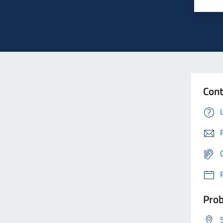
Cont
Prob