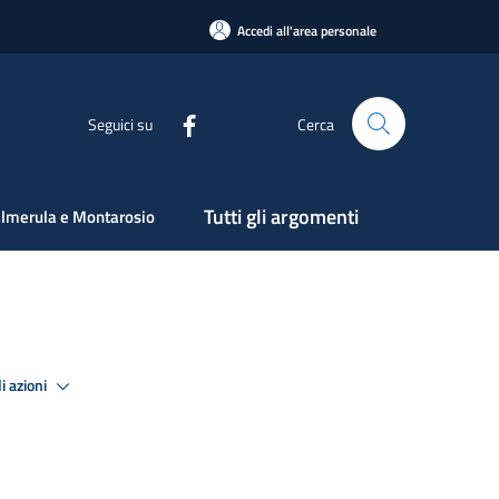
Accedi all'area personale
Seguici su
Cerca
Tutti gli argomenti
lmerula e Montarosio
i azioni