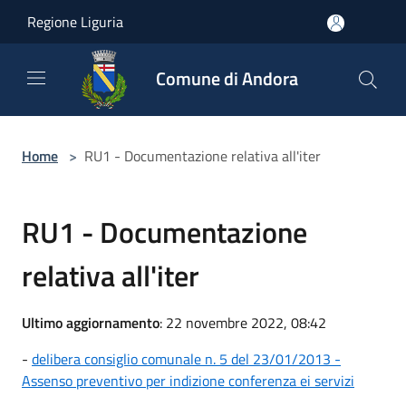
Salta al contenuto principale
Regione Liguria
Comune di Andora
Home
>
RU1 - Documentazione relativa all'iter
RU1 - Documentazione
relativa all'iter
Ultimo aggiornamento
: 22 novembre 2022, 08:42
-
delibera consiglio comunale n. 5 del 23/01/2013 -
Assenso preventivo per indizione conferenza ei servizi