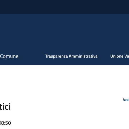
il Comune
Trasparenza Amministrativa
Unione Va
Ved
tici
08:50