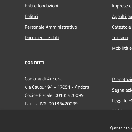
Enti e fondazioni
Imprese 
Politici
Appalti pu
Personale Amministrativo
Catasto e
Documenti e dati
Turismo
Mobilità e
CONTATTI
Comune di Andora
Prenotaz
Via Cavour 94 - 17051 - Andora
Segnalazi
Codice Fiscale: 00135420099
Leggi le 
Partita IVA: 00135420099
Richiesta
PEC:
protocollo@cert.comunediandora.it
Questo sito 