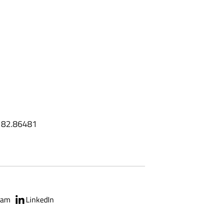
0182.86481
ram
LinkedIn