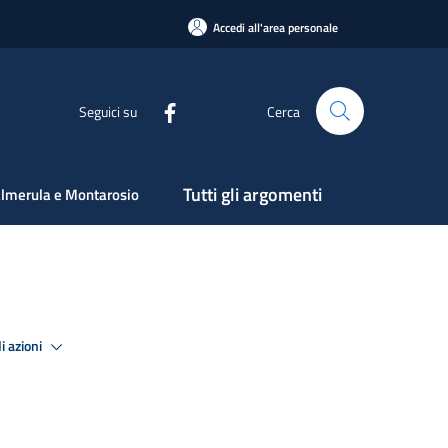
Accedi all'area personale
Seguici su
Cerca
Tutti gli argomenti
lmerula e Montarosio
i azioni