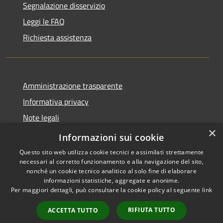
Segnalazione disservizio
Leggi le FAQ
Richiesta assistenza
Amministrazione trasparente
Informativa privacy
Note legali
×
Dichiarazione di accessibilità
Informazioni sui cookie
Questo sito web utilizza cookie tecnici e assimilati strettamente
necessari al corretto funzionamento e alla navigazione del sito,
nonché un cookie tecnico analitico al solo fine di elaborare
informazioni statistiche, aggregate e anonime.
RSS
Copyright © 2026 • Comune di
Per maggiori dettagli, può consultare la cookie policy al seguente
link
Accessibilità
Andora • Powered by
Privacy
Municipium
Accesso
•
RIFIUTA TUTTO
ACCETTA TUTTO
Cookie
redazione