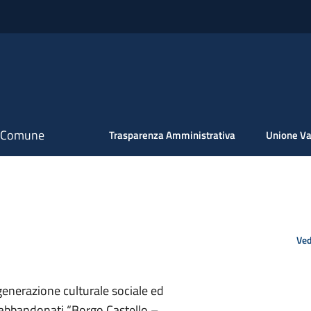
il Comune
Trasparenza Amministrativa
Unione Va
Ved
generazione culturale sociale ed
abbandonati “Borgo Castello –