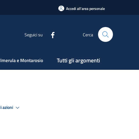
Accedi all'area personale
Seguici su
Cerca
Tutti gli argomenti
lmerula e Montarosio
i azioni