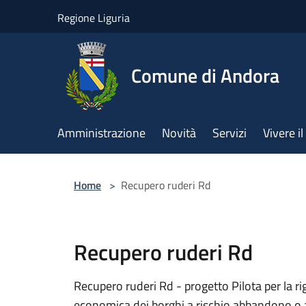
Salta al contenuto principale
Regione Liguria
Comune di Andora
Amministrazione
Novità
Servizi
Vivere 
Home
>
Recupero ruderi Rd
Recupero ruderi Rd
Recupero ruderi Rd - progetto Pilota per la ri
economica dei borghi a rischio abbandono o 