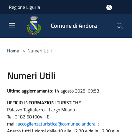
Salta al contenuto principale
Regione Liguria
Comune di Andora
Home
>
Numeri Utili
Numeri Utili
Ultimo aggiornamento
: 14 agosto 2025, 09:53
UFFICIO INFORMAZIONI TURISTICHE
Palazzo Tagliaferro - Largo Milano
Tel. 0182 681004 - E-
mail:
accoglienzaturistica@comunediandora.it
Aperto tutti i giorni dalle 10 alle 12.30 e dalle 17.30 alle