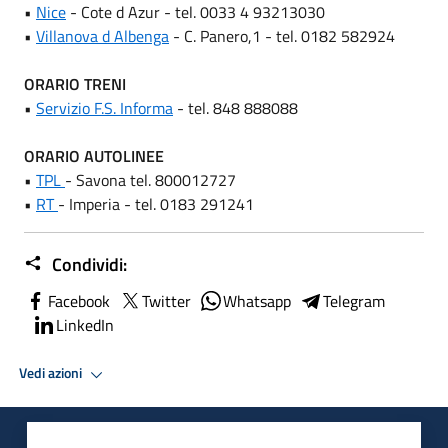
•
Nice
- Cote d Azur - tel. 0033 4 93213030
•
Villanova d Albenga
- C. Panero,1 - tel. 0182 582924
ORARIO TRENI
•
Servizio F.S. Informa
- tel. 848 888088
ORARIO AUTOLINEE
•
TPL
- Savona tel. 800012727
•
RT
- Imperia - tel. 0183 291241
Condividi:
Facebook
Twitter
Whatsapp
Telegram
LinkedIn
Vedi azioni