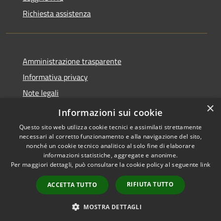
Richiesta assistenza
Amministrazione trasparente
Informativa privacy
Note legali
×
Dichiarazione di accessibilità
Informazioni sui cookie
Questo sito web utilizza cookie tecnici e assimilati strettamente
necessari al corretto funzionamento e alla navigazione del sito,
nonché un cookie tecnico analitico al solo fine di elaborare
informazioni statistiche, aggregate e anonime.
RSS
Copyright © 2026 • Comune di
Per maggiori dettagli, può consultare la cookie policy al seguente
link
Accessibilità
Andora • Powered by
Privacy
Municipium
Accesso
•
RIFIUTA TUTTO
ACCETTA TUTTO
Cookie
redazione
Mappa del sito
MOSTRA DETTAGLI