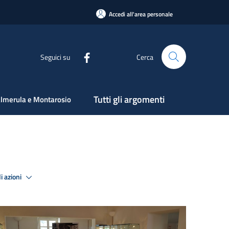
Accedi all'area personale
Seguici su
Cerca
Tutti gli argomenti
lmerula e Montarosio
i azioni