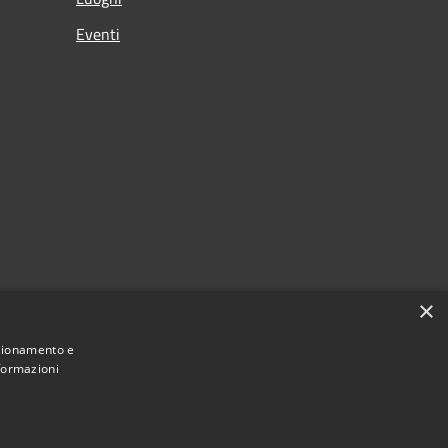
Eventi
×
nzionamento e
nformazioni