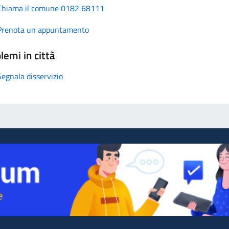
Chiama il comune 0182 68111
Prenota un appuntamento
lemi in città
Segnala disservizio