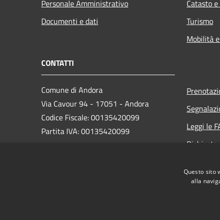
Personale Amministrativo
Catasto e
Documenti e dati
Turismo
Mobilità e
CONTATTI
Comune di Andora
Prenotaz
Via Cavour 94 - 17051 - Andora
Segnalazi
Codice Fiscale: 00135420099
Leggi le 
Partita IVA: 00135420099
Richiesta
PEC:
protocollo@cert.comunediandora.it
Questo sito 
Centralino Unico: 0182.68111
alla navig