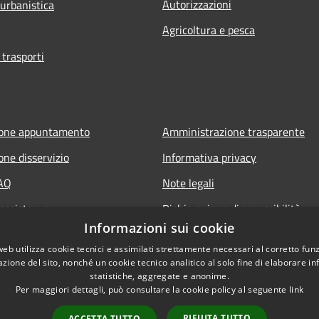
Autorizzazioni
 urbanistica
Agricoltura e pesca
 trasporti
ione appuntamento
Amministrazione trasparente
one disservizio
Informativa privacy
FAQ
Note legali
 assistenza
Dichiarazione di accessibilità
Informazioni sui cookie
web utilizza cookie tecnici e assimilati strettamente necessari al corretto fu
azione del sito, nonché un cookie tecnico analitico al solo fine di elaborare i
statistiche, aggregate e anonime.
Per maggiori dettagli, può consultare la cookie policy al seguente
link
RIFIUTA TUTTO
ACCETTA TUTTO