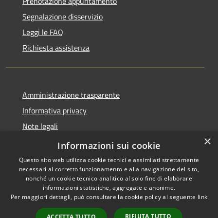
Prenotazione appuntamento
Segnalazione disservizio
Leggi le FAQ
Richiesta assistenza
Amministrazione trasparente
Informativa privacy
Note legali
×
Dichiarazione di accessibilità
Informazioni sui cookie
Questo sito web utilizza cookie tecnici e assimilati strettamente
necessari al corretto funzionamento e alla navigazione del sito,
nonché un cookie tecnico analitico al solo fine di elaborare
informazioni statistiche, aggregate e anonime.
RSS
Copyright © 2026 • Comune di
Per maggiori dettagli, può consultare la cookie policy al seguente
link
Accessibilità
Andora • Powered by
Privacy
Municipium
Accesso
•
RIFIUTA TUTTO
ACCETTA TUTTO