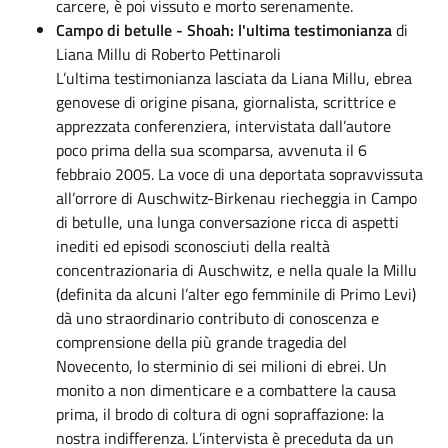
carcere, è poi vissuto e morto serenamente.
Campo di betulle - Shoah: l'ultima testimonianza
di
Liana Millu di Roberto Pettinaroli
L’ultima testimonianza lasciata da Liana Millu, ebrea
genovese di origine pisana, giornalista, scrittrice e
apprezzata conferenziera, intervistata dall’autore
poco prima della sua scomparsa, avvenuta il 6
febbraio 2005. La voce di una deportata sopravvissuta
all’orrore di Auschwitz-Birkenau riecheggia in Campo
di betulle, una lunga conversazione ricca di aspetti
inediti ed episodi sconosciuti della realtà
concentrazionaria di Auschwitz, e nella quale la Millu
(definita da alcuni l’alter ego femminile di Primo Levi)
dà uno straordinario contributo di conoscenza e
comprensione della più grande tragedia del
Novecento, lo sterminio di sei milioni di ebrei. Un
monito a non dimenticare e a combattere la causa
prima, il brodo di coltura di ogni sopraffazione: la
nostra indifferenza. L’intervista è preceduta da un