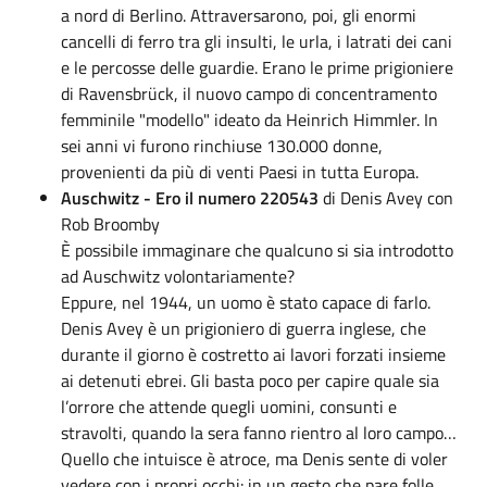
a nord di Berlino. Attraversarono, poi, gli enormi
cancelli di ferro tra gli insulti, le urla, i latrati dei cani
e le percosse delle guardie. Erano le prime prigioniere
di Ravensbrück, il nuovo campo di concentramento
femminile "modello" ideato da Heinrich Himmler. In
sei anni vi furono rinchiuse 130.000 donne,
provenienti da più di venti Paesi in tutta Europa.
Auschwitz - Ero il numero 220543
di Denis Avey con
Rob Broomby
È possibile immaginare che qualcuno si sia introdotto
ad Auschwitz volontariamente?
Eppure, nel 1944, un uomo è stato capace di farlo.
Denis Avey è un prigioniero di guerra inglese, che
durante il giorno è costretto ai lavori forzati insieme
ai detenuti ebrei. Gli basta poco per capire quale sia
l’orrore che attende quegli uomini, consunti e
stravolti, quando la sera fanno rientro al loro campo…
Quello che intuisce è atroce, ma Denis sente di voler
vedere con i propri occhi: in un gesto che pare folle,