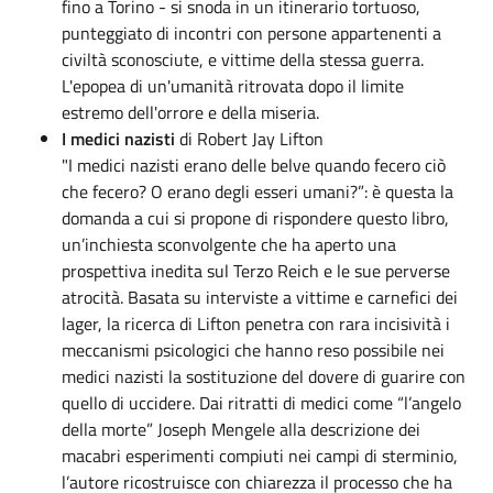
fino a Torino - si snoda in un itinerario tortuoso,
punteggiato di incontri con persone appartenenti a
civiltà sconosciute, e vittime della stessa guerra.
L'epopea di un'umanità ritrovata dopo il limite
estremo dell'orrore e della miseria.
I medici nazisti
di Robert Jay Lifton
"I medici nazisti erano delle belve quando fecero ciò
che fecero? O erano degli esseri umani?”: è questa la
domanda a cui si propone di rispondere questo libro,
un’inchiesta sconvolgente che ha aperto una
prospettiva inedita sul Terzo Reich e le sue perverse
atrocità. Basata su interviste a vittime e carnefici dei
lager, la ricerca di Lifton penetra con rara incisività i
meccanismi psicologici che hanno reso possibile nei
medici nazisti la sostituzione del dovere di guarire con
quello di uccidere. Dai ritratti di medici come “l’angelo
della morte” Joseph Mengele alla descrizione dei
macabri esperimenti compiuti nei campi di sterminio,
l’autore ricostruisce con chiarezza il processo che ha