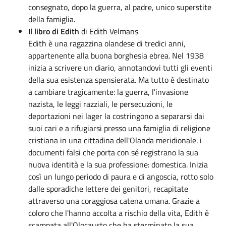
consegnato, dopo la guerra, al padre, unico superstite
della famiglia.
Il libro di Edith
di Edith Velmans
Edith è una ragazzina olandese di tredici anni,
appartenente alla buona borghesia ebrea. Nel 1938
inizia a scrivere un diario, annotandovi tutti gli eventi
della sua esistenza spensierata. Ma tutto è destinato
a cambiare tragicamente: la guerra, l'invasione
nazista, le leggi razziali, le persecuzioni, le
deportazioni nei lager la costringono a separarsi dai
suoi cari e a rifugiarsi presso una famiglia di religione
cristiana in una cittadina dell'Olanda meridionale. i
documenti falsi che porta con sé registrano la sua
nuova identità e la sua professione: domestica. Inizia
così un lungo periodo di paura e di angoscia, rotto solo
dalle sporadiche lettere dei genitori, recapitate
attraverso una coraggiosa catena umana. Grazie a
coloro che l'hanno accolta a rischio della vita, Edith è
scampata all'Olocausto che ha sterminato la sua