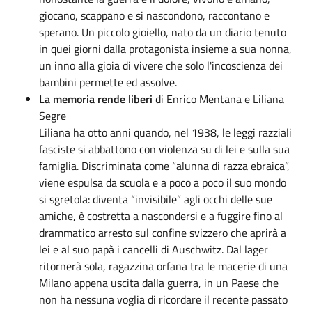
giocano, scappano e si nascondono, raccontano e
sperano. Un piccolo gioiello, nato da un diario tenuto
in quei giorni dalla protagonista insieme a sua nonna,
un inno alla gioia di vivere che solo l'incoscienza dei
bambini permette ed assolve.
La memoria rende liberi
di Enrico Mentana e Liliana
Segre
Liliana ha otto anni quando, nel 1938, le leggi razziali
fasciste si abbattono con violenza su di lei e sulla sua
famiglia. Discriminata come “alunna di razza ebraica”,
viene espulsa da scuola e a poco a poco il suo mondo
si sgretola: diventa “invisibile” agli occhi delle sue
amiche, è costretta a nascondersi e a fuggire fino al
drammatico arresto sul confine svizzero che aprirà a
lei e al suo papà i cancelli di Auschwitz. Dal lager
ritornerà sola, ragazzina orfana tra le macerie di una
Milano appena uscita dalla guerra, in un Paese che
non ha nessuna voglia di ricordare il recente passato