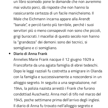
un libro scomodo: pone le domande che non avremmo
mai voluto porci, dà risposte che non hanno la
rassicurante certezza di un facile manicheismo. Il
Male che Eichmann incarna appare alla Arendt
“banale”, e perciò tanto più terribile, perché i suoi
servitori più o meno consapevoli non sono che piccoli,
grigi burocrati. I macellai di questo secolo non hanno
la “grandezza” dei demoni: sono dei tecnici, si
somigliano e ci somigliano.
Diario di Anna Frank
Annelies Marie Frank nacque il 12 giugno 1929 a
Francoforte da una agiata famiglia di ebrei tedeschi.
Dopo le leggi razziali fu costretta a emigrare in Olanda
con la famiglia e successivamente a noscondersi in un
alloggio segreto. In seguito a una segnalazione, nel
1944, la polizia nazista arrestò i Frank che furono
condottiad Auschwitz. Anna morì di tifo nel marzo del
1945, poche settimane prima dell'arrivo degli inglesi.
Il diario di Anna fu trovato nell'alloggio segreto e