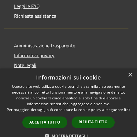
Leggi le FAQ
Richiesta assistenza
Amministrazione trasparente
Informativa privacy
Note legali
×
Dichiarazione di accessibilità
Informazioni sui cookie
Questo sito web utilizza cookie tecnici e assimilati strettamente
necessari al corretto funzionamento e alla navigazione del sito,
nonché un cookie tecnico analitico al solo fine di elaborare
informazioni statistiche, aggregate e anonime.
RSS
Copyright © 2026 • Comune di
Per maggiori dettagli, può consultare la cookie policy al seguente
link
Accessibilità
Andora • Powered by
Privacy
Municipium
Accesso
•
RIFIUTA TUTTO
ACCETTA TUTTO
Cookie
redazione
Mappa del sito
MOSTRA DETTAGLI