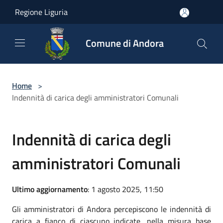
Salta al contenuto principale
Regione Liguria
Comune di Andora
Home
>
Indennità di carica degli amministratori Comunali
Indennità di carica degli
amministratori Comunali
Ultimo aggiornamento
: 1 agosto 2025, 11:50
Gli amministratori di Andora percepiscono le indennità di
carica a fianco di ciascuno indicate, nella misura base