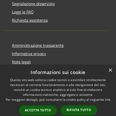
Segnalazione disservizio
Leggi le FAQ
Richiesta assistenza
Amministrazione trasparente
Informativa privacy
Note legali
×
Dichiarazione di accessibilità
Informazioni sui cookie
Questo sito web utilizza cookie tecnici e assimilati strettamente
necessari al corretto funzionamento e alla navigazione del sito,
nonché un cookie tecnico analitico al solo fine di elaborare
informazioni statistiche, aggregate e anonime.
RSS
Copyright © 2026 • Comune di
Per maggiori dettagli, può consultare la cookie policy al seguente
link
Accessibilità
Andora • Powered by
Privacy
Municipium
Accesso
•
RIFIUTA TUTTO
ACCETTA TUTTO
Cookie
redazione