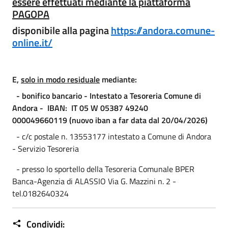
essere effettuati mediante la piattaforma
PAGOPA
disponibile alla pagina
https://andora.comune-
online.it/
E,
solo
in modo residuale
mediante:
- bonifico bancario - Intestato a Tesoreria Comune di
Andora -
IBAN: IT 05 W 05387 49240
000049660119
(nuovo iban a far data dal 20/04/2026)
- c/c postale n. 13553177 intestato a Comune di Andora
- Servizio Tesoreria
- presso lo sportello della Tesoreria Comunale BPER
Banca-Agenzia di ALASSIO Via G. Mazzini n. 2 -
tel.0182640324
Condividi: