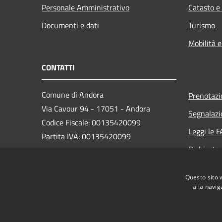
Personale Amministrativo
Catasto e
Documenti e dati
Turismo
Mobilità e
CONTATTI
Comune di Andora
Prenotaz
Via Cavour 94 - 17051 - Andora
Segnalazi
Codice Fiscale: 00135420099
Leggi le 
Partita IVA: 00135420099
Richiesta
PEC:
protocollo@cert.comunediandora.it
Questo sito 
Centralino Unico: 0182.68111
alla navig