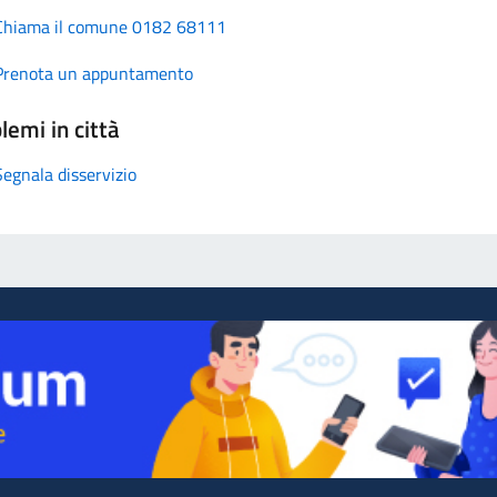
Chiama il comune 0182 68111
Prenota un appuntamento
lemi in città
Segnala disservizio