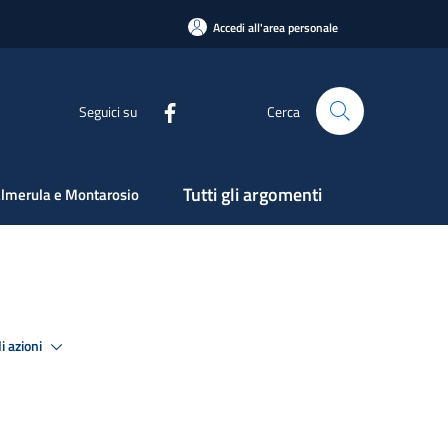
Accedi all'area personale
Seguici su
Cerca
Tutti gli argomenti
lmerula e Montarosio
i azioni