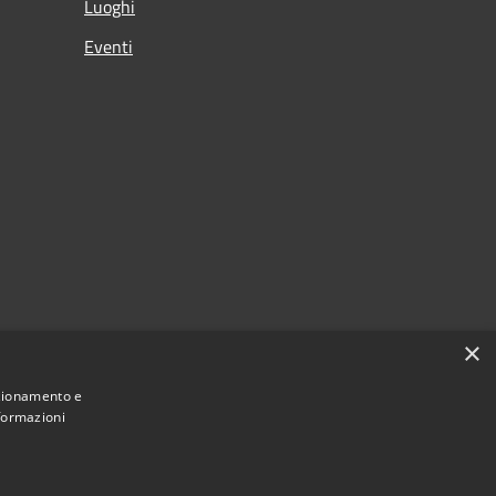
Luoghi
Eventi
×
nzionamento e
nformazioni