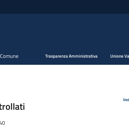
il Comune
Trasparenza Amministrativa
Unione Va
Ved
trollati
:40