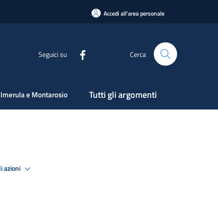
Accedi all'area personale
Seguici su
Cerca
Tutti gli argomenti
lmerula e Montarosio
i azioni