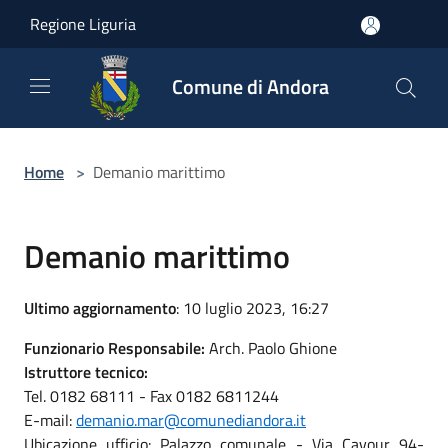
Salta al contenuto principale
Regione Liguria
Comune di Andora
Home
>
Demanio marittimo
Demanio marittimo
Ultimo aggiornamento
: 10 luglio 2023, 16:27
Funzionario Responsabile:
Arch. Paolo Ghione
Istruttore tecnico:
Tel. 0182 68111 - Fax 0182 6811244
E-mail:
demanio.mar@comunediandora.it
Ubicazione ufficio: Palazzo comunale - Via Cavour 94-