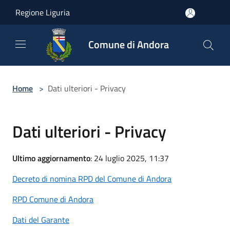
Salta al contenuto principale
Regione Liguria
Comune di Andora
Home
>
Dati ulteriori - Privacy
Dati ulteriori - Privacy
Ultimo aggiornamento
: 24 luglio 2025, 11:37
Decreto di nomina RPD del Comune di Andora
RPD Comune di Andora
Dati del Garante