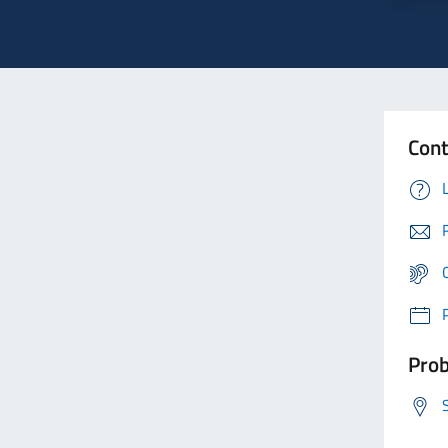
Cont
Prob