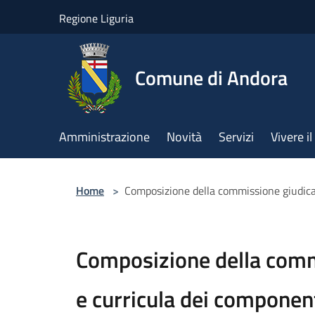
Salta al contenuto principale
Regione Liguria
Comune di Andora
Amministrazione
Novità
Servizi
Vivere 
Home
>
Composizione della commissione giudica
Composizione della comm
e curricula dei componen