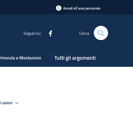
Accedi all'area personale
Seguici su
Cerca
Tutti gli argomenti
lmerula e Montarosio
i azioni