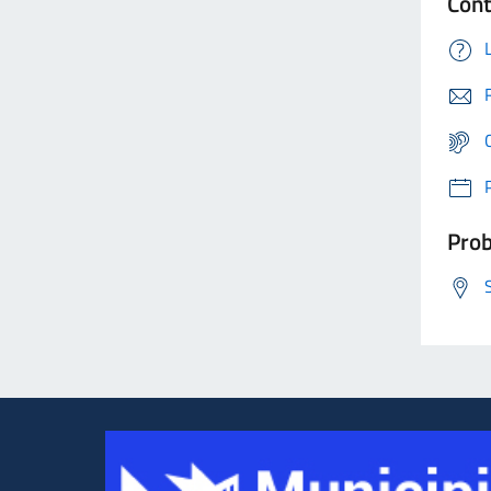
Cont
Prob