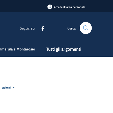
Accedi all'area personale
Seguici su
Cerca
Tutti gli argomenti
lmerula e Montarosio
i azioni