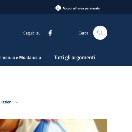
Accedi all'area personale
Seguici su
Cerca
Tutti gli argomenti
lmerula e Montarosio
i azioni