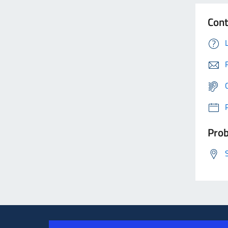
Cont
Prob