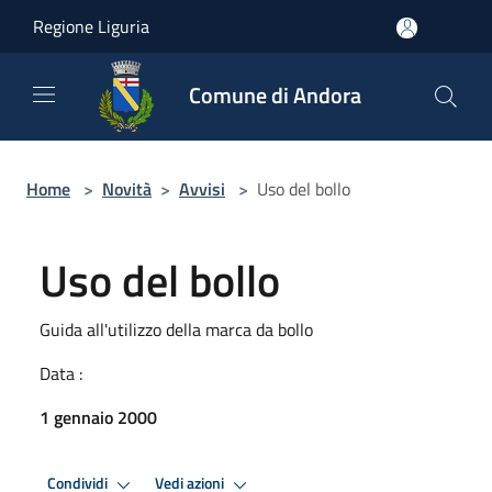
Salta al contenuto principale
Regione Liguria
Comune di Andora
Home
>
Novità
>
Avvisi
>
Uso del bollo
Uso del bollo
Guida all'utilizzo della marca da bollo
Data :
1 gennaio 2000
Condividi
Vedi azioni