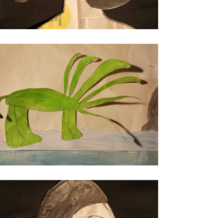
 il verde
se