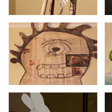
Polifemo come lo vedono i bambini
Viva
Cavalinno
Ulis