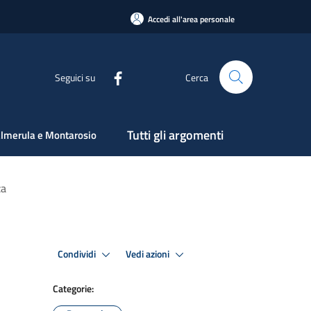
Accedi all'area personale
Seguici su
Cerca
Tutti gli argomenti
lmerula e Montarosio
za
Condividi
Vedi azioni
Categorie: