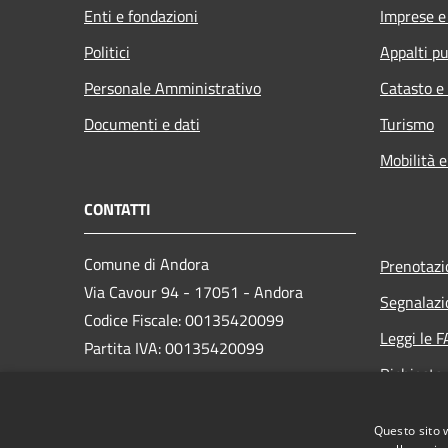
Enti e fondazioni
Imprese 
Politici
Appalti pu
Personale Amministrativo
Catasto e
Documenti e dati
Turismo
Mobilità e
CONTATTI
Comune di Andora
Prenotaz
Via Cavour 94 - 17051 - Andora
Segnalazi
Codice Fiscale: 00135420099
Leggi le 
Partita IVA: 00135420099
Richiesta
PEC:
protocollo@cert.comunediandora.it
Questo sito 
Centralino Unico: 0182.68111