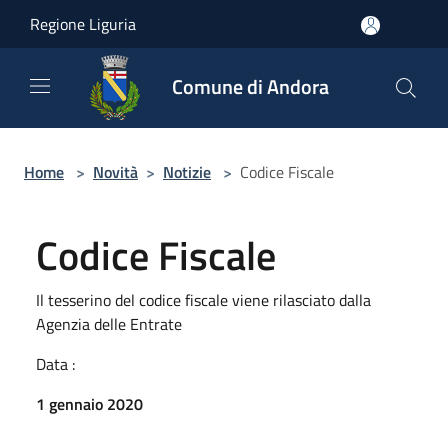
Salta al contenuto principale
Regione Liguria
Comune di Andora
Home
>
Novità
>
Notizie
>
Codice Fiscale
Codice Fiscale
Il tesserino del codice fiscale viene rilasciato dalla
Agenzia delle Entrate
Data :
1 gennaio 2020