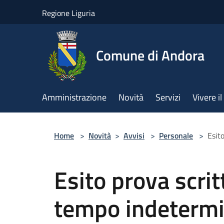
Salta al contenuto principale
Regione Liguria
Comune di Andora
Amministrazione
Novità
Servizi
Vivere 
Home
>
Novità
>
Avvisi
>
Personale
>
Esit
Esito prova scrit
tempo indetermi