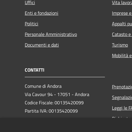
Uffici
Vita lavor
Enti e fondazioni
Imprese 
Politici
Appalti pu
Personale Amministrativo
Catasto e
Documenti e dati
Turismo
Mobilità e
CONTATTI
Comune di Andora
Prenotaz
Via Cavour 94 - 17051 - Andora
Segnalazi
Codice Fiscale: 00135420099
Leggi le 
Partita IVA: 00135420099
Richiesta
PEC:
protocollo@cert.comunediandora.it