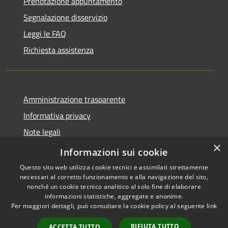
Prenotazione appuntamento
Segnalazione disservizio
Leggi le FAQ
Richiesta assistenza
Amministrazione trasparente
Informativa privacy
Note legali
×
Dichiarazione di accessibilità
Informazioni sui cookie
Questo sito web utilizza cookie tecnici e assimilati strettamente
necessari al corretto funzionamento e alla navigazione del sito,
nonché un cookie tecnico analitico al solo fine di elaborare
informazioni statistiche, aggregate e anonime.
RSS
Copyright © 2026 • Comune di
Per maggiori dettagli, può consultare la cookie policy al seguente
link
Accessibilità
Andora • Powered by
Privacy
Municipium
Accesso
•
RIFIUTA TUTTO
ACCETTA TUTTO