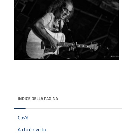
INDICE DELLA PAGINA
Cos'è
A chi è rivolto